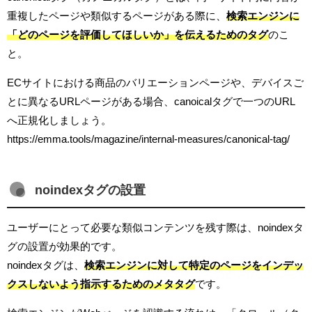
重複したページや類似するページがある際に、
検索エンジンに
「どのページを評価してほしいか」を伝えるためのタグ
のこ
と。
ECサイトにおける商品のバリエーションページや、デバイスご
とに異なるURLページがある場合、canoicalタグで一つのURL
へ正規化しましょう。
https://emma.tools/magazine/internal-measures/canonical-tag/
noindexタグの設置
ユーザーにとって必要な類似コンテンツを残す際は、noindexタ
グの設置が効果的です。
noindexタグは、
検索エンジンに対して特定のページをインデッ
クスしないよう指示するためのメタタグ
です。