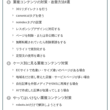
重複コンテンツの対策・改善方法8選
5
301リダイレクトを行う
canonicalタグを使う
noindexタグの設置
レスポンシブデザインに対応する
ページを削除・または非公開にする
無断転載されていたら削除要請をする
リライトで差別化する
定型文の使用を避ける
ケース別に見る重複コンテンツ対策
6
ECサイトで色違い・サイズ違いのページがある場合
地域名だけ差し替えた店舗・サービスページが多い場合
自社記事を外部メディアやSNSに再掲する場合
AIで作成した記事が似通ってしまう場合
やってはいけない重複コンテンツ対策
7
robots.txtだけで解決しようとする