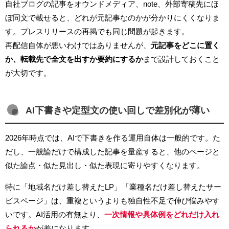
自社ブログの記事をオウンドメディア、note、外部寄稿先にほ
ぼ同文で載せると、どれが元記事なのかが分かりにくくなりま
す。プレスリリースの再掲でも同じ問題が起きます。
再配信自体が悪いわけではありませんが、
元記事をどこに置く
か、転載先で全文を出すか要約にするか
まで設計しておくこと
が大切です。
AI下書きや定型文の使い回しで差別化が薄い
2026年時点では、AIで下書きを作る運用自体は一般的です。た
だし、一般論だけで構成した記事を量産すると、他のページと
似た論点・似た見出し・似た表現に寄りやすくなります。
特に「地域名だけ差し替えたLP」「業種名だけ差し替えたサー
ビスページ」は、重複というよりも独自性不足で伸び悩みやす
いです。AI活用の有無より、
一次情報や具体例をどれだけ入れ
られるか
が差になります。