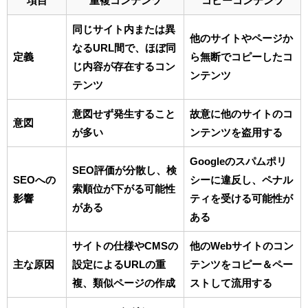
項目
重複コンテンツ
コピーコンテンツ
同じサイト内または異
他のサイトやページか
なるURL間で、ほぼ同
定義
ら無断でコピーしたコ
じ内容が存在するコン
ンテンツ
テンツ
意図せず発生すること
故意に他のサイトのコ
意図
が多い
ンテンツを盗用する
Googleのスパムポリ
SEO評価が分散し、検
SEOへの
シーに違反し、ペナル
索順位が下がる可能性
影響
ティを受ける可能性が
がある
ある
サイトの仕様やCMSの
他のWebサイトのコン
主な原因
設定によるURLの重
テンツをコピー＆ペー
複、類似ページの作成
ストして流用する