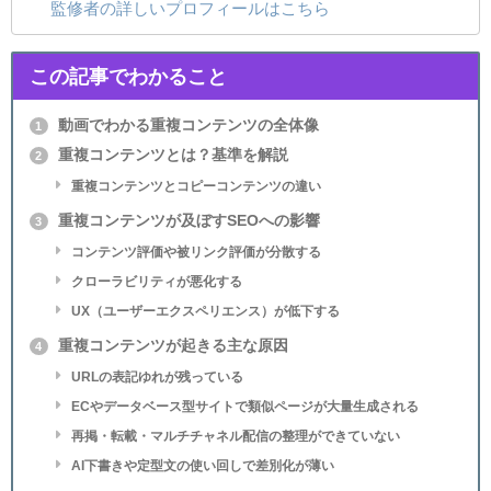
監修者の詳しいプロフィールはこちら
この記事でわかること
動画でわかる重複コンテンツの全体像
1
重複コンテンツとは？基準を解説
2
重複コンテンツとコピーコンテンツの違い
重複コンテンツが及ぼすSEOへの影響
3
コンテンツ評価や被リンク評価が分散する
クローラビリティが悪化する
UX（ユーザーエクスペリエンス）が低下する
重複コンテンツが起きる主な原因
4
URLの表記ゆれが残っている
ECやデータベース型サイトで類似ページが大量生成される
再掲・転載・マルチチャネル配信の整理ができていない
AI下書きや定型文の使い回しで差別化が薄い