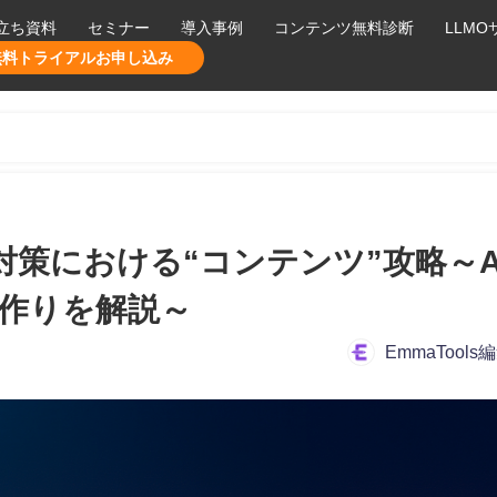
立ち資料
セミナー
導入事例
コンテンツ無料診断
LLM
無料トライアルお申し込み
対策における“コンテンツ”攻略～A
ツ作りを解説～
EmmaTools