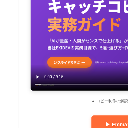
▲ コピー制作の解説
▶ Emm