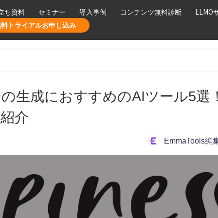
立ち資料
セミナー
導入事例
コンテンツ無料診断
LLMO
無料トライアルお申し込み
の生成におすすめのAIツール5選
も紹介
EmmaTools編