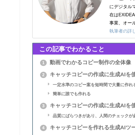
にデジタルマ
在はEXID
事業、オール
執筆者の詳
この記事でわかること
動画でわかるコピー制作の全体像
1
キャッチコピーの作成に生成AIを
2
一定水準のコピー案を短時間で大量に作れ
簡単に誰でも作れる
キャッチコピーの作成に生成AIを
3
品質にばらつきがあり、人間のチェックが
キャッチコピーを作れる生成AIツ
4