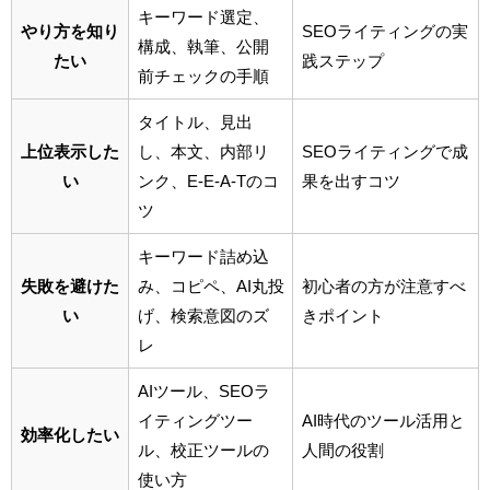
キーワード選定、
やり方を知り
SEOライティングの実
構成、執筆、公開
たい
践ステップ
前チェックの手順
タイトル、見出
上位表示した
し、本文、内部リ
SEOライティングで成
い
ンク、E-E-A-Tのコ
果を出すコツ
ツ
キーワード詰め込
失敗を避けた
み、コピペ、AI丸投
初心者の方が注意すべ
い
げ、検索意図のズ
きポイント
レ
AIツール、SEOラ
イティングツー
AI時代のツール活用と
効率化したい
ル、校正ツールの
人間の役割
使い方