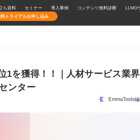
立ち資料
セミナー
導入事例
コンテンツ無料診断
LLM
無料トライアルお申し込み
位1を獲得！！｜人材サービス業界
センター
EmmaTools