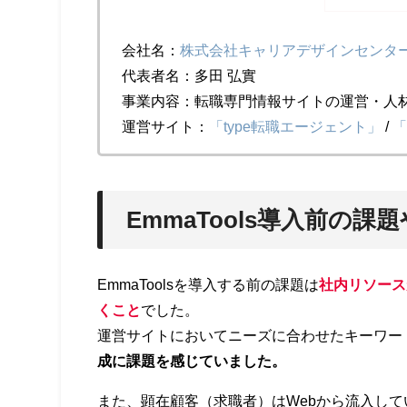
会社名：
株式会社キャリアデザインセンタ
代表者名：多田 弘實
事業内容：転職専門情報サイトの運営・人
運営サイト：
「type転職エージェント」
/
「
EmmaTools導入前の課
EmmaToolsを導入する前の課題は
社内リソース
くこと
でした。
運営サイトにおいてニーズに合わせたキーワー
成に課題を感じていました。
また、顕在顧客（求職者）はWebから流入し