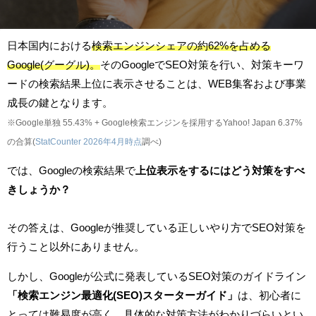
日本国内における
検索エンジンシェアの約62%を占める
Google(グーグル)。
そのGoogleでSEO対策を行い、対策キーワ
ードの検索結果上位に表示させることは、WEB集客および事業
成長の鍵となります。
※Google単独 55.43% + Google検索エンジンを採用するYahoo! Japan 6.37%
の合算(
StatCounter 2026年4月時点
調べ)
では、Googleの検索結果で
上位表示をするにはどう対策をすべ
きしょうか？
その答えは、Googleが推奨している正しいやり方でSEO対策を
行うこと以外にありません。
しかし、Googleが公式に発表しているSEO対策のガイドライン
「検索エンジン最適化(SEO)スターターガイド」
は、初心者に
とっては難易度が高く、具体的な対策方法がわかりづらいとい