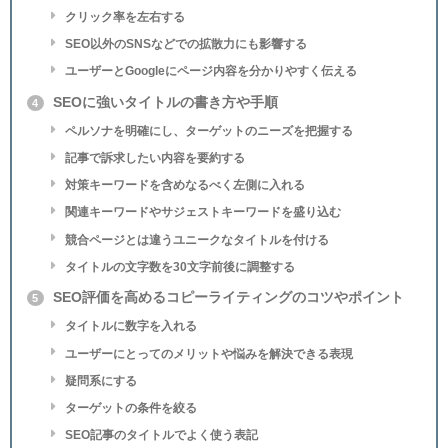
クリック率を左右する
SEO以外のSNSなどでの拡散力にも影響する
ユーザーとGoogleにページ内容を分かりやすく伝える
SEOに強いタイトルの書き方や手順
4
ペルソナを明確にし、ターゲットのニーズを把握する
記事で訴求したい内容を要約する
対策キーワードを含めなるべく左側に入れる
関連キーワードやサジェストキーワードを盛り込む
競合ページとは違うユニークなタイトルを付ける
タイトルの文字数を30文字前後に調整する
SEO評価を高めるコピーライティングのコツやポイント
5
タイトルに数字を入れる
ユーザーにとってのメリットや悩みを解決できる表現
疑問系にする
ターゲットの条件を絞る
SEO記事のタイトルでよく使う表記