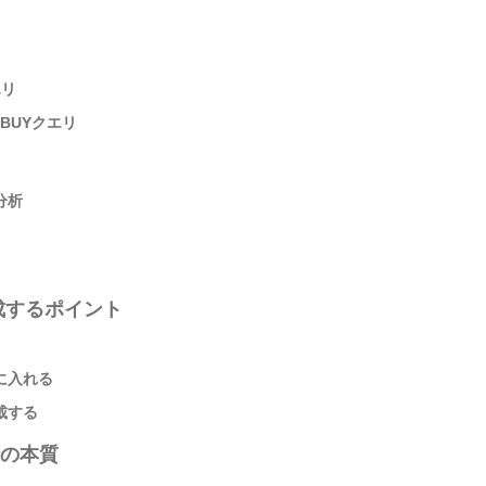
エリ
BUYクエリ
分析
成するポイント
に入れる
載する
析の本質