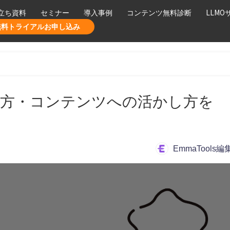
立ち資料
セミナー
導入事例
コンテンツ無料診断
LLMO
無料トライアルお申し込み
べ方・コンテンツへの活かし方を
EmmaTools編