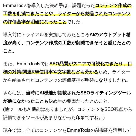
EmmaToolsを導入した決め手は、課題だった
コンテンツ作成の
工数を削減できたことや、ライターから納品されたコンテンツ
の評価基準が明確になったこと
でした。
導入前にトライアルを実施してみたところ
AIのアウトプット精
度が高く、コンテンツ作成の工数が削減できそうと感じたとの
こと。
また、EmmaToolsでは
SEO品質がスコアで可視化できたり、目
標の対策/関連KW使用率や文字数なども分かる
ため、ライター
から納品されたコンテンツの評価基準が明確になりましたね。
さらには、
当時にAI機能が搭載されたSEOライティングツール
が他になかったこと
も決め手の要因だったとのこと。
(他ツールもAI機能はありましたが、コンテンツをSEO観点から
評価できるツールがあまりなかった印象ですね。)
現在では、全てのコンテンツをEmmaToolsのAI機能を活用して