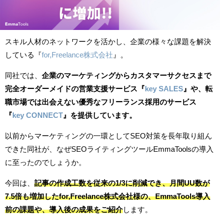
スキル人材のネットワークを活かし、企業の様々な課題を解決
している『
for,Freelance株式会社
』。
同社では、
企業のマーケティングからカスタマーサクセスまで
完全オーダーメイドの営業支援サービス『
key SALES
』や、転
職市場では出会えない優秀なフリーランス採用のサービス
『
key CONNECT
』を提供しています。
以前からマーケティングの一環としてSEO対策を長年取り組ん
できた同社が、なぜSEOライティングツールEmmaToolsの導入
に至ったのでしょうか。
今回は、
記事の作成工数を従来の1/3に削減でき、月間UU数が
7.5倍も増加したfor,Freelance株式会社様の、EmmaTools導入
前の課題や、導入後の成果をご紹介
します。