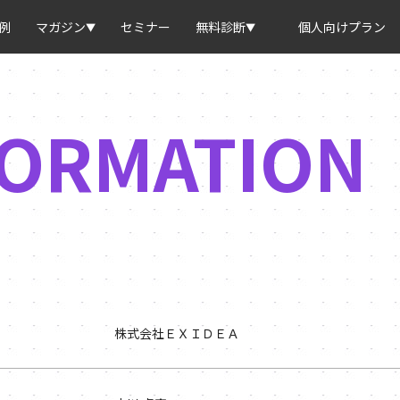
例
マガジン
セミナー
無料診断
個人向けプラン
FORMATION
株式会社ＥＸＩＤＥＡ